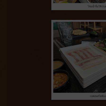
โซนน้ำจิ้มให้ปรุ
เบคอนสไลด์แล