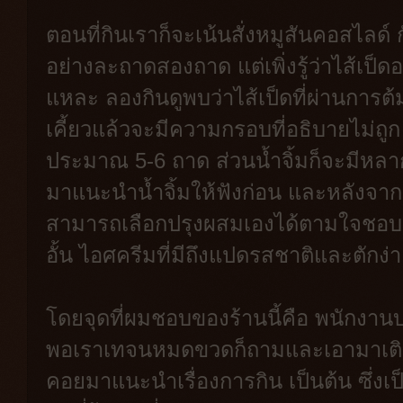
ตอนที่กินเราก็จะเน้นสั่งหมูสันคอสไลด์ ก
อย่างละถาดสองถาด แต่เพิ่งรู้ว่าไส้เป็ด
แหละ ลองกินดูพบว่าไส้เป็ดที่ผ่านการต
เคี้ยวแล้วจะมีความกรอบที่อธิบายไม่ถู
ประมาณ 5-6 ถาด ส่วนน้ำจิ้มก็จะมีหลา
มาแนะนำน้ำจิ้มให้ฟังก่อน และหลังจากนั้
สามารถเลือกปรุงผสมเองได้ตามใจชอบ เคร
อั้น ไอศครีมที่มีถึงแปดรสชาติและตักง่
โดยจุดที่ผมชอบของร้านนี้คือ พนักงานบ
พอเราเทจนหมดขวดก็ถามและเอามาเติมให
คอยมาแนะนำเรื่องการกิน เป็นต้น ซึ่งเป็