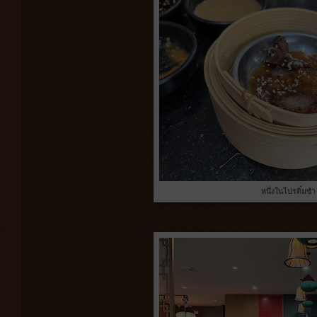
หนึ่งในโปรติ๋มซำ