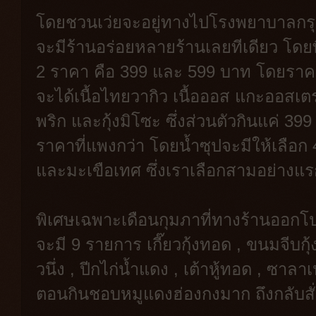
โดยชวนเว่ยจะอยู่ทางไปโรงพยาบาลกร
จะมีร้านอร่อยหลายร้านเลยทีเดียว โดย
2 ราคา คือ 399 และ 599 บาท โดยราคา
จะได้เนื้อไทยวากิว เนื้อออส แกะออสเตร
พริก และกุ้งมิโซะ ซึ่งส่วนตัวกินแค่ 39
ราคาที่แพงกว่า โดยน้ำซุปจะมีให้เลือก 4
และมะเขือเทศ ซึ่งเราเลือกสามอย่างแร
พิเศษเฉพาะเดือนกุมภาที่ทางร้านออกโป
จะมี 9 รายการ เกี๊ยวกุ้งทอด , ขนมจีบกุ้ง 
วนึ่ง , ปีกไก่น้ำแดง , เต้าหู้ทอด , ซาล
ตอนกินชอบหมูแดงฮ่องกงมาก ถึงกลับสั่