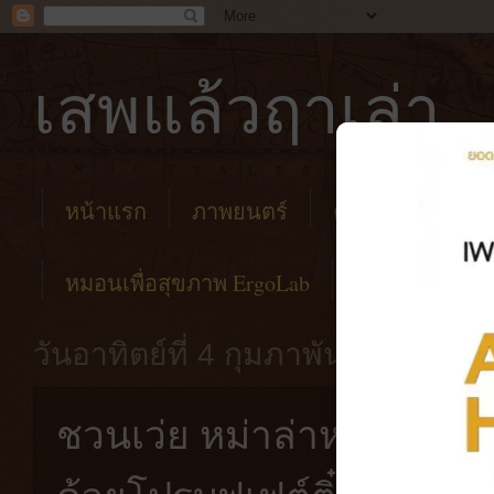
เสพแล้วฤาเล่า
หน้าแรก
ภาพยนตร์
คาเฟ่
โรงแร
หมอนเพื่อสุขภาพ ErgoLab
วันอาทิตย์ที่ 4 กุมภาพันธ์ พ.ศ. 25
ชวนเว่ย หม่าล่าหม้อไฟ [