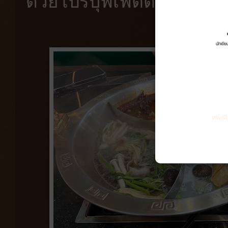
ด้วยโปรบุฟเฟต์ติ๋มซำตลอ
หนังส