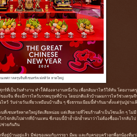
านเทศกาลตรุษจีนที่เซนทรัลเฟสติวัล หาดใหญ่
บวันศุกร์ที่เป็นวันทำงาน ทำใ้ห้ต้องลางานหนึ่งวัน เพื่อกลับมาไหว้ให้ทัน โดยงานตร
ม่ของจีน ที่จะมีการไหว้บรรพบุรุษที่บ้าน โดยปกติแล้วบ้านผมการไหว้ช่วงตรุษจ
หว้ วันจ่ายวันเที่ยวเหมือนบ้านอื่น ๆ ซึ่งธรรมเนียมนี้ทำกันมาตั้งแต่รุ่นปู่ย่าแล
ที่งานที่เซนทรัลหาดใหญ่จัดเสียหน่อย แต่เสียดายที่โซนร้านค้าเป็นโซนเล็ก ๆ ไม่มี
โกไข่กลับไปฝากที่บ้านแทน ซึ่งรอบนี้ป้าย้ำนักย้ำหนาว่าไม่ต้องซื้ออะไรกลับไป
ช่วยกันกิน
าที่อยู่บ้านอยู่แล้ว มีพ่อของผมกับภรรยา มีผม และกับครอบครัวลูกพี่ลูกน้องที่มา