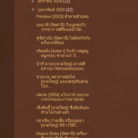
►
มกราคม 2024
(12)
▼
กุมภาพันธ์ 2024
(22)
Primbon [2023] ตัวตายตัวแทน
นมฤาดี [ปัตตานี] กินนมชมวิว
บรรยากาศดีริมแม่น้ำปัต...
ซูชิคำเป้ง [ปัตตานี] ไม่ผิดหวังกับ
ครั้งแรกที่ลอง
เกียดฟั่ง [สงขลา] กินข้าวสตูหมู
หมูกรอบ ซาลาเปา กั...
น่ำกี่ คาเฟ่ [หาดใหญ่] คาเฟ่ที่
ผสานการตกแต่งสองแบบ...
ชวนเว่ย หม่าล่าหม้อไฟ
[หาดใหญ่] ฉลองตรุษจีนด้วย
โปร...
เหมรย [2024] มโนราห์ บนบาน
เวรกรรมและการสาปแช่ง
เช็งซิมอี๊ [หาดใหญ่] ชื่อลือลั่นสะ
ท้านโลกันต์ แต่ร...
รส-สลิม ก๋วยเตี๋ยวเรืออยุธยา
[หาดใหญ่] มีข้าวให้กิ...
Dean's Boba [ปัตตานี] เครื่อง