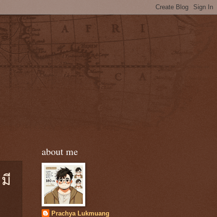
about me
มี
Prachya Lukmuang