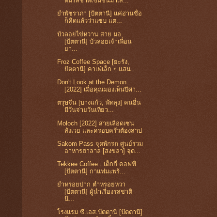
ดื่มรสชาติเข้มข้นมาเส...
ยำพัชราภา [ปัตตานี] แค่อ่านชื่อ
ก็คิดแล้วว่าแซ่บ แต...
บัวลอยไข่หวาน สาย มอ.
[ปัตตานี] บัวลอยเจ้าเพื่อน
ยา...
Froz Coffee Space [ยะรัง,
ปัตตานี] คาเฟ่เล็ก ๆ แสน...
Don't Look at the Demon
[2022] เมื่อคุณมองเห็นปีศา...
ตรุษจีน [บางแก้ว, พัทลุง] คนอื่น
มีวันจ่ายวันเที่ยว...
Moloch [2022] สายเลือดเซ่น
สังเวย และครอบครัวต้องสาป
Sakom Pass จุดพักรถ ศูนย์รวม
อาหารฮาลาล [สงขลา] จุด...
Tekkee Coffee : เต็กกี่ คอฟฟี่
[ปัตตานี] กาแฟมะพร้...
ยำหรอยปาก ตำหรอยหวา
[ปัตตานี] ผู้นำเรื่องรสชาติ
นึ...
โรงแรม ซี.เอส.ปัตตานี [ปัตตานี]