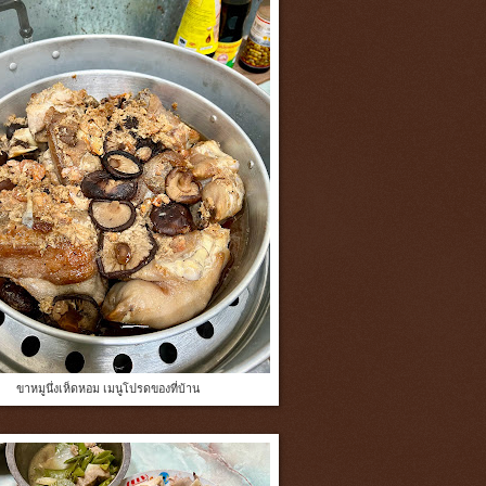
ขาหมูนึ่งเห็ดหอม เมนูโปรดของที่บ้าน