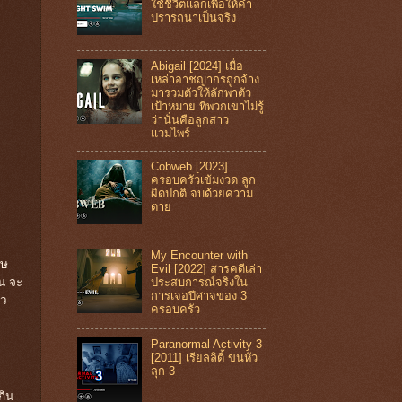
ใช้ชีวิตแลกเพื่อให้คำ
ปรารถนาเป็นจริง
Abigail [2024] เมื่อ
เหล่าอาชญากรถูกจ้าง
มารวมตัวให้ลักพาตัว
เป้าหมาย ที่พวกเขาไม่รู้
ว่านั่นคือลูกสาว
แวมไพร์
Cobweb [2023]
ครอบครัวเข้มงวด ลูก
ผิดปกติ จบด้วยความ
ตาย
My Encounter with
ุษ
Evil [2022] สารคดีเล่า
ีน จะ
ประสบการณ์จริงใน
การเจอปีศาจของ 3
้ว
ครอบครัว
Paranormal Activity 3
[2011] เรียลลิตี้ ขนหัว
ลุก 3
กิน