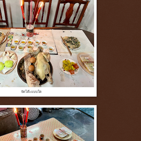
จัดโต๊ะแบบใด