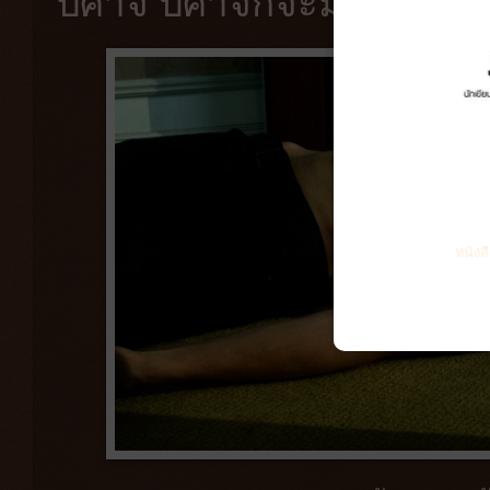
ปีศาจ ปีศาจก็จะมองเห็นค
หนังส