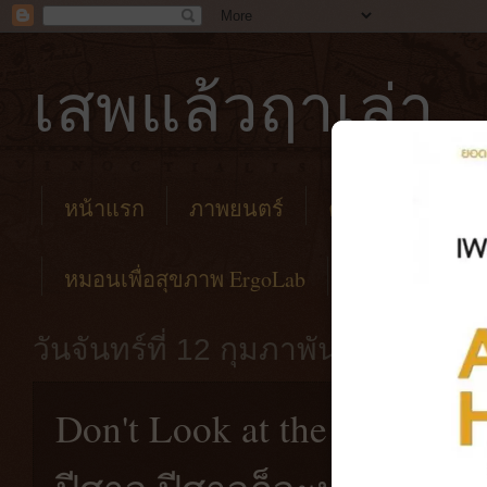
เสพแล้วฤาเล่า
หน้าแรก
ภาพยนตร์
คาเฟ่
โรงแร
หมอนเพื่อสุขภาพ ErgoLab
วันจันทร์ที่ 12 กุมภาพันธ์ พ.ศ. 25
Don't Look at the Demon [