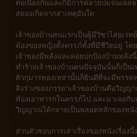
ต่อเนื่องกันและก็มีการคลายปมจนเฉลยไป
สยองเกิดจากสาเหตุอันใด
เจ้าของบ้านคนแรกเป็นผู้มีวิชาไสยเว
ท้องของหญิงตั้งครรภ์ทั้งที่มีชีวิตอยู่ โ
เจ้าของมีพลังและคอยปกป้องบ้านหลังนี
ทำร้ายเจ้าของบ้านคนปัจจุบันนั้นก็เป็
ตัวกุมารทองเหล่านั้นก็ยินดีที่จะมีพร
สิงร่างของภรรยาเจ้าของบ้านคือวิญญาณข
ท้องเอาทารกในครรภ์ไป และมาเจอกับจู
วิญญาณได้กลายเป็นพลอตหลักของหนังเร
ส่วนตัวชอบการเล่าเรื่องของหนังเรื่อง