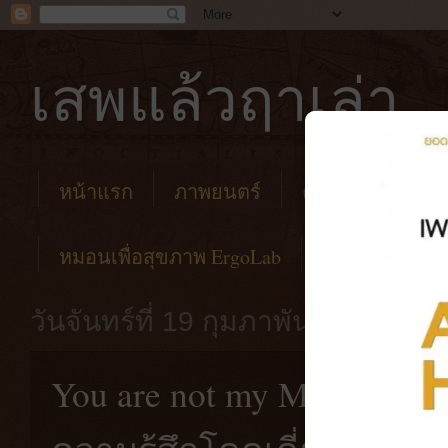
เสพแล้วฤาเล่า
หน้าแรก
ภาพยนตร์
คาเฟ่
โรงแร
หมอนเพื่อสุขภาพ ErgoLab
วันจันทร์ที่ 19 กุมภาพันธ์ พ.ศ. 25
You are not my Mother [20