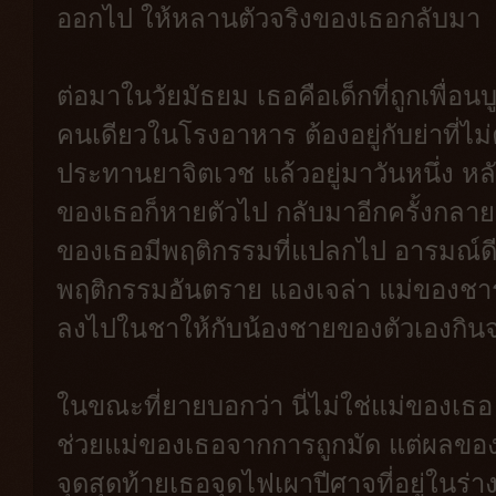
ออกไป ให้หลานตัวจริงของเธอกลับมา
ต่อมาในวัยมัธยม เธอคือเด็กที่ถูกเพื่อนบูล
คนเดียวในโรงอาหาร ต้องอยู่กับย่าที่ไม่
ประทานยาจิตเวช แล้วอยู่มาวันหนึ่ง หล
ของเธอก็หายตัวไป กลับมาอีกครั้งกลายเป
ของเธอมีพฤติกรรมที่แปลกไป อารมณ์ดีก
พฤติกรรมอันตราย แองเจล่า แม่ของชาร
ลงไปในชาให้กับน้องชายของตัวเองกิน
ในขณะที่ยายบอกว่า นี่ไม่ใช่แม่ของเธอ แ
ช่วยแม่ของเธอจากการถูกมัด แต่ผลของ
จุดสุดท้ายเธอจุดไฟเผาปีศาจที่อยู่ในร