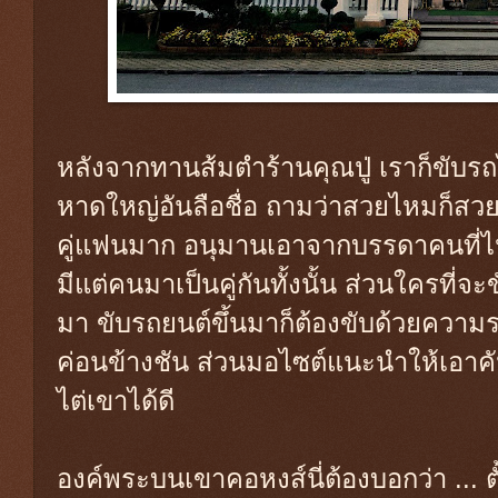
หลังจากทานส้มตำร้านคุณปู่ เราก็ขับรถไ
หาดใหญ่อันลือชื่อ ถามว่าสวยไหมก็สว
คู่แฟนมาก อนุมานเอาจากบรรดาคนที่ไป
มีแต่คนมาเป็นคู่กันทั้งนั้น ส่วนใครที่จะ
มา ขับรถยนต์ขึ้นมาก็ต้องขับด้วยควา
ค่อนข้างชัน ส่วนมอไซต์แนะนำให้เอาคัน
ไต่เขาได้ดี
องค์พระบนเขาคอหงส์นี่ต้องบอกว่า ... ตั