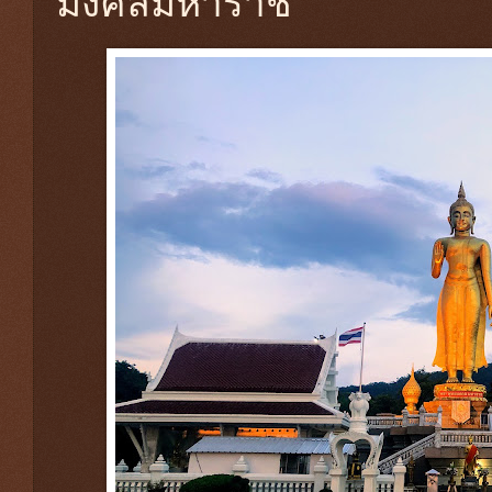
มงคลมหาราช