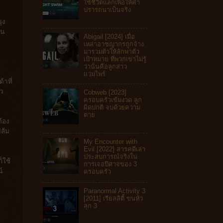
ใช้ชีวิตแลกเพื่อให้คำ
ปรารถนาเป็นจริง
ุง
็น
Abigail [2024] เมื่อ
เหล่าอาชญากรถูกจ้าง
มารวมตัวให้ลักพาตัว
เป้าหมาย ที่พวกเขาไม่รู้
ว่านั่นคือลูกสาว
แวมไพร์
าที่
ัว
Cobweb [2023]
ครอบครัวเข้มงวด ลูก
ผิดปกติ จบด้วยความ
ตาย
ต้อง
ฟส้ม
My Encounter with
Evil [2022] สารคดีเล่า
ประสบการณ์จริงใน
็ใช้
การเจอปีศาจของ 3
์
ครอบครัว
Paranormal Activity 3
[2011] เรียลลิตี้ ขนหัว
ลุก 3