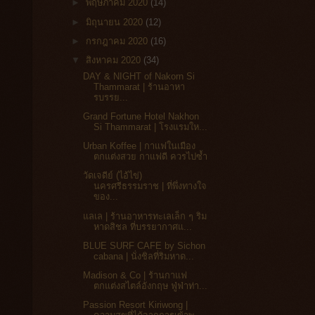
►
พฤษภาคม 2020
(14)
►
มิถุนายน 2020
(12)
►
กรกฎาคม 2020
(16)
▼
สิงหาคม 2020
(34)
DAY & NIGHT of Nakorn Si
Thammarat | ร้านอาหา
รบรรย...
Grand Fortune Hotel Nakhon
Si Thammarat | โรงแรมให...
Urban Koffee | กาแฟในเมือง
ตกแต่งสวย กาแฟดี ควรไปซ้ำ
วัดเจดีย์ (ไอ้ไข่)
นครศรีธรรมราช | ที่พึ่งทางใจ
ของ...
แลเล | ร้านอาหารทะเลเล็ก ๆ ริม
หาดสิชล ที่บรรยากาศแ...
BLUE SURF CAFE by Sichon
cabana | นั่งชิลที่ริมหาด...
Madison & Co | ร้านกาแฟ
ตกแต่งสไตล์อังกฤษ ฟู่ฟ่าท่า...
Passion Resort Kiriwong |