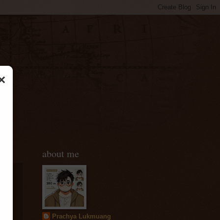
×
about me
้ำ
Prachya Lukmuang