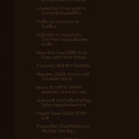
ความสุขที่ได้จากการเข้าพ...
กาแฟลุงโรม | ร้านกาแฟบ้าน
บ้านรสเข้มข้นแห่งคีรีวง
โรงปี๊บ | คาเฟ่บรรยากาศ
โรงเตี๊ยม
OCEAN'S 8 | หนังแก้แค้น
โจรกรรมวางแผนปล้นเพชร
คาเทีย...
Deep Blue Sea [1999] ฉลาม
กินคน อสูรร้ายกลายพันธุ์แ...
บ้านคุณปู่ | ส้มตำที่เราไม่เคยลืม
Hereafter [2010] ประสบการณ์
โลกหลังความตาย
besico ตู้วางทีวี & SHARP
Androidtv | ความวุ่นวายข...
เขาคอหงส์ | ชมวิวเมืองหาดใหญ่
ไหว้พระพุทธมงคลมหาราช
Project Power [2020] ฮีโร่ห้า
นาที
บ๊วยล่ะเบิร์ด | บ๊วยเสิร์ฟตรงจาก
เชียงใหม่ รสชาติชว...