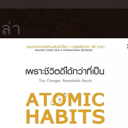
ล่า
ฟ่
โรงแรม
หนังสือ
บันทึกการเดินทาง
ในเมือง ตกแต่งสวย กาแฟดี ควรไปซ