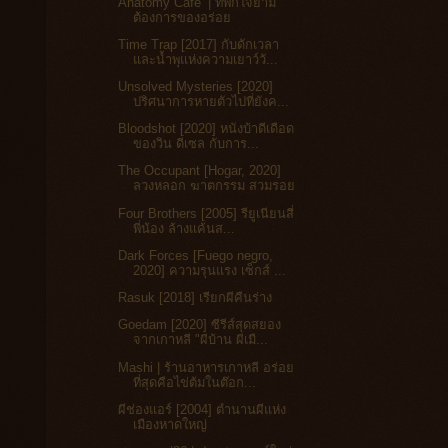
Anatomy Cafe’ | ที่พักใจยาม
ต้องการของอร่อย
Time Trap [2017] กับดักเวลา
และน้ำพุแห่งความเยาว์วั...
Unsolved Mysteries [2020]
ปริศนาการหายตัวไปที่ยังค...
Bloodshot [2020] หนังบ้าดีเดือด
ของวิน ดีเซล กับการ...
The Occupant [Hogar, 2020]
ลวงหลอก ฆาตกรรม สวมรอย
Four Brothers [2005] รียูเนียนสี่
พี่น้อง ล้างแค้นส...
Dark Forces [Fuego negro,
2020] ความรุนแรง เซ็กส์ ...
Rasuk [2018] เรียกผีคืนร่าง
Goedam [2020] ซีรีส์สุดสยอง
จากเกาหลี "ผีบ้าน ผีเมื...
Mashi | ร้านอาหารเกาหลี อร่อย
ที่สุดคือไข่ต้มในต๊อก...
ผีช่องแอร์ [2004] ตำนานผีแห่ง
เมืองหาดใหญ่