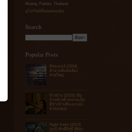
Muang, Pattani, Thailand
ดูโปรไฟล์ทั้งหมดของฉัน
Search
Popular Posts
ผีช่องแอร์ [2004]
ตำนานผีแห่งเมือง
หาดใหญ่
ข้างบ้าน [2025] เมื่อ
บ้านข้างข้างกลายเป็น
ผีข้างบ้านที่จะมาแย่ง
ผัวของคุณ
Night Swim [2024]
บ่อน้ำศักดิ์สิทธิ์ ที่ต้อง