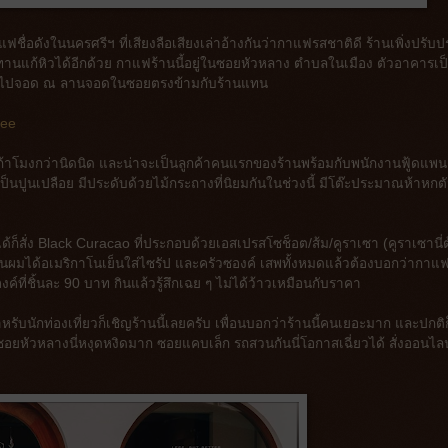
แฟชื่อดังในนครศรีฯ ที่เสียงลือเสียงเล่าอ้างกันว่ากาแฟรสชาติดี ร้านเพิ่งปรับปร
านแก้หิวได้อีกด้วย กาแฟร้านนี้อยู่ในซอยหัวหลาง ตำบลในเมือง ตัวอาคารเป
วเข้าไปจอด ณ ลานจอดในซอยตรงข้ามกับร้านแทน
fee
ก้าโมงกว่านิดนิด และน่าจะเป็นลูกค้าคนแรกของร้านพร้อมกับพนักงานฟู้ดแพนด้
ป็นปูนเปลือย มีประดับด้วยไม้กระถางที่นิยมกันในช่วงนี้ มีโต๊ะประมาณห้าหกต
็ได้ก็สั่ง Black Curacao ที่ประกอบด้วยเอสเปรสโซช็อต/ส้ม/คูราเซา (คูราเซานี่
 ส่วนผมได้อเมริกาโนเย็นใส่ไซรัป และครัวซองค์ เสพทั้งหมดแล้วต้องบอกว่ากาแ
งค์ที่ชิ้นละ 90 บาท กินแล้วรู้สึกเฉย ๆ ไม่ได้ว้าวเหมือนกับราคา
ับนักท่องเที่ยวก็เชิญร้านนี้เลยครับ เพื่อนบอกว่าร้านนี้คนเยอะมาก และปกติก
ยหัวหลางนี่หงุดหงิดมาก ซอยแคบเล็ก รถสวนกันนี่โอกาสเฉี่ยวได้ สั่งออนไลน