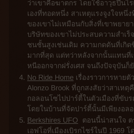
ว่าเขาคือฆาตกร โดยใช้อาวุธปืนไรเ
เองที่ทอดหนึ่ง สาเหตุแรงจูงใจหนึ่
ของเขาไม่เหมือนกับสิ่งที่เขาพยาย
บริษัทของเขาไม่ประสบความสำเร็จ 
ชนชั้นสูงเช่นเดิม ความกดดันที่เกิด
มากที่สุด แต่ทว่าหลังจากนั้นแทนที
หนีออกจากฝรั่งเศส จนถึงปัจจุบันก็
No Ride Home
เรื่องราวการหายตัว
Alonzo Brook ที่ถูกสงสัยว่าสาเหตุค
กอลอนโซไปปาร์ตี้ในตัวเมืองที่ขั
โดยในบ้านที่จัดปาร์ตี้นั้นมีเพียงอ
Berkshires UFO
ตอนนี้น่าสนใจ ตรง
เอฟโอที่เมืองเบิรกไชร์ในปี 1969