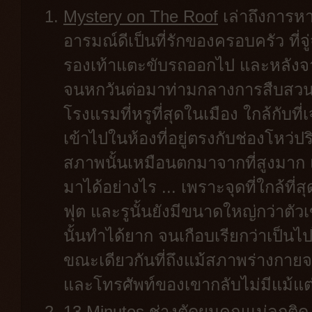
Mystery on The Roof
เล่าถึงการห
อารมณ์ดีเป็นที่รักของครอบครัว ที่จ
รองเท้าแตะขับรถออกไป และหลังจาก
จนหกวันต่อมาท่ามกลางการสืบสวนท
โรงแรมที่หรูที่สุดในเมือง ใกล้กับที่
เข้าไปในห้องที่อยู่ตรงกับช่องโหว่ป
สภาพนั้นเหมือนตกมาจากที่สูงมาก แต
มาได้อย่างไร ... เพราะจุดที่ใกล้ที่
ฟุต และรูนั้นยังมีขนาดใหญ่กว่าต
นั้นทำได้ยาก จนเกือบเรียกว่าเป็นไ
ขณะเดียวกันที่ถึงแม้สภาพร่างกาย
และโทรศัพท์ของเขากลับไม่มีแม้แต่
13 Minutes
ช่างตัดผมคุณแม่ลูกติ