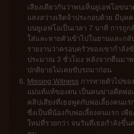
เสียงเดียวกันว่าพบเห็นยูเอฟโอข
แสงสว่างเจิดจ้าประกอบด้วย มีบุค
บนยูเอฟโอเป็นเวลา 7 นาที การถูก
ใส่และหายตัวเข้าไปในยานและกลับ
รายงานว่าครอบครัวของเขากำลังขั
ประมาณ 3 ชั่วโมง หลังจากตื่นมาพบว่
ปกติยายไม่เคยขับรถมาก่อน
Missing Witness
การหายตัวไปของลี
แม่แท้แท้ของตน เป็นคนฆ่าอดีตพ่อเล
คลิปเสียงที่เธอพูดกับพ่อเลี้ยงคนแร
ซี่งเป็นพี่น้องกับพ่อเลี้ยงคนแรก เ
ใหม่ที่รวยกว่า จนวันที่เธอกำลังขึ
คน