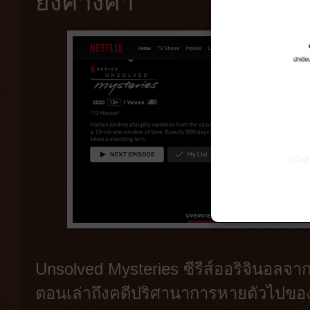
ยังค้างคา
หนังส
Unsolved Mysteries ซีรีส์ออริจินอลจา
ตอนเล่าถึงคดีปริศานาการหายตัวไปขอ