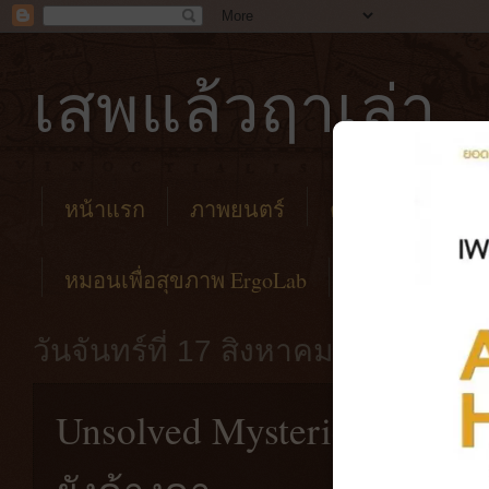
เสพแล้วฤาเล่า
หน้าแรก
ภาพยนตร์
คาเฟ่
โรงแร
หมอนเพื่อสุขภาพ ErgoLab
วันจันทร์ที่ 17 สิงหาคม พ.ศ. 2563
Unsolved Mysteries [2020