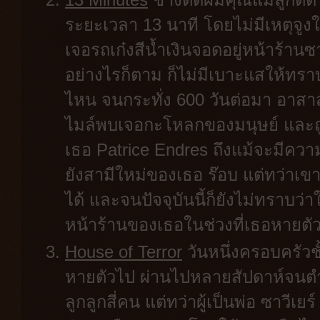
ระยะเวลา 13 นาที โดยไม่มีเหตุจู
เจอรถเก๋งสีน้ำเงินจอดอยู่หน้าร้า
อย่างไรก็ตาม ก็ไม่มีเบาะแสให้ทร
ไหน จนกระทั่ง 600 วันต่อมา อาสาส
ไมล์พบเจอกะโหลกของมนุษย์ และถู
เธอ Patrice Endres ถึงแม้จะมีควา
ยังสามีใหม่ของเธอ ร๊อบ แต่ทว่าเข
ได้ และจนปัจจุบันนี้ก็ยังไม่ทราบว่า
หน้าร้านของเธอในช่วงที่เธอหายตั
House of Terror
วันหนึ่งครอบครัวชั
หายตัวไป ผ่านไปหลายสัปดาห์จนต
ลูกลูกสี่คน แต่ทว่าผู้เป็นพ่อ ซาวีเ