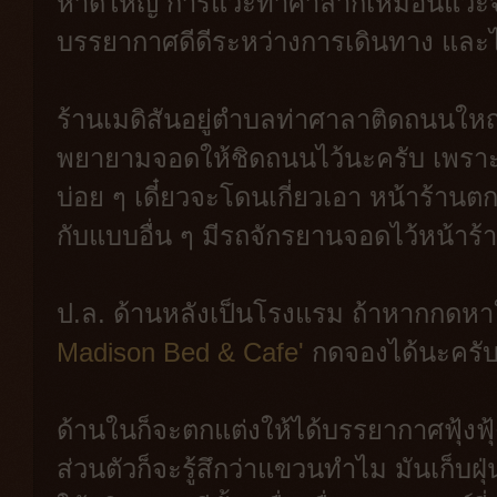
หาดใหญ่ การแวะท่าศาลาก็เหมือนแวะจ
บรรยากาศดีดีระหว่างการเดินทาง และ
ร้านเมดิสันอยู่ตำบลท่าศาลาติดถนนใหญ
พยายามจอดให้ชิดถนนไว้นะครับ เพราะจ
บ่อย ๆ เดี๋ยวจะโดนเกี่ยวเอา หน้าร้า
กับแบบอื่น ๆ มีรถจักรยานจอดไว้หน้าร้
ป.ล. ด้านหลังเป็นโรงแรม ถ้าหากกดหา
Madison Bed & Cafe'
กดจองได้นะครั
ด้านในก็จะตกแต่งให้ได้บรรยากาศฟุ้งฟุ
ส่วนตัวก็จะรู้สึกว่าแขวนทำไม มันเก็บฝุ