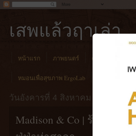
เสพแล้วฤาเล่า
หน้าแรก
ภาพยนตร์
คาเฟ่
โรงแร
หมอนเพื่อสุขภาพ ErgoLab
วันอังคารที่ 4 สิงหาคม พ.ศ. 2563
Madison & Co | ร้านกาแฟ