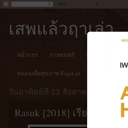
เสพแล้วฤาเล่า
หน้าแรก
ภาพยนตร์
คาเฟ่
โรงแร
หมอนเพื่อสุขภาพ ErgoLab
วันอาทิตย์ที่ 23 สิงหาคม พ.ศ. 256
Rasuk [2018] เรียกผีคืนร่า