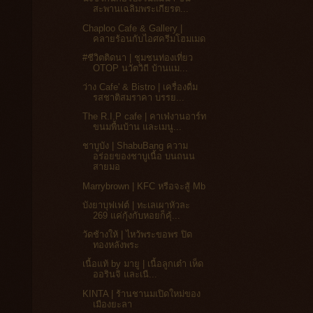
สะพานเฉลิมพระเกียรต...
Chaploo Cafe & Gallery |
คลายร้อนกับไอศครีมโฮมเมด
#ชีวิตติดนา | ชุมชนท่องเที่ยว
OTOP นวัตวิถี บ้านแม...
ว่าง Cafe' & Bistro | เครื่องดื่ม
รสชาติสมราคา บรรย...
The R.I.P cafe | คาเฟ่งานอาร์ท
ขนมพื้นบ้าน และเมนู...
ชาบูบัง | ShabuBang ความ
อร่อยของชาบูเนื้อ บนถนน
สายมอ
Marrybrown | KFC หรือจะสู้ Mb
บังยาบุฟเฟต์ | ทะเลเผาหัวละ
269 แค่กุ้งกับหอยก็คุ้...
วัดช้างให้ | ไหว้พระขอพร ปิด
ทองหลังพระ
เนื้อแท้ by มายู | เนื้อลูกเต๋า เห็ด
ออรินจิ และเนื...
KINTA | ร้านชานมเปิดใหม่ของ
เมืองยะลา