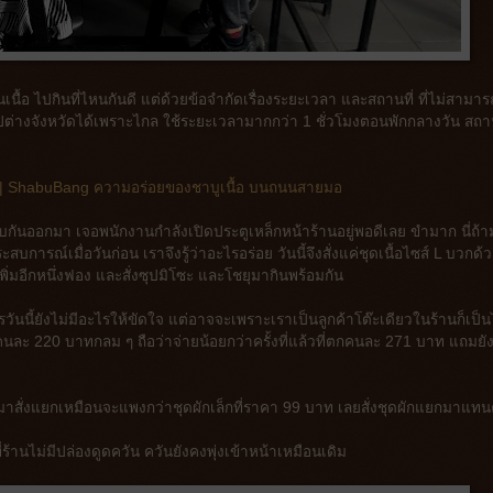
ินเนื้อ ไปกินที่ไหนกันดี แต่ด้วยข้อจำกัดเรื่องระยะเวลา และสถานที่ ที่ไม่สามาร
่างจังหวัดได้เพราะไกล ใช้ระยะเวลามากกว่า 1 ชั่วโมงตอนพักกลางวัน สถานที
ง | ShabuBang ความอร่อยของชาบูเนื้อ บนถนนสายมอ
ขับกันออกมา เจอพนักงานกำลังเปิดประตูเหล็กหน้าร้านอยู่พอดีเลย ขำมาก นี่ถ้
บการณ์เมื่อวันก่อน เราจึงรู้ว่าอะไรอร่อย วันนี้จึงสั่งแค่ชุดเนื้อไซส์ L บวกด้
่เพิ่มอีกหนึ่งฟอง และสั่งซุปมิโซะ และโชยุมากินพร้อมกัน
นนี้ยังไม่มีอะไรให้ขัดใจ แต่อาจจะเพราะเราเป็นลูกค้าโต๊ะเดียวในร้านก็เป็น
นละ 220 บาทกลม ๆ ถือว่าจ่ายน้อยกว่าครั้งที่แล้วที่ตกคนละ 271 บาท แถมยัง
งมาสั่งแยกเหมือนจะแพงกว่าชุดผักเล็กที่ราคา 99 บาท เลยสั่งชุดผักแยกมาแทน
ี่ร้านไม่มีปล่องดูดควัน ควันยังคงพุ่งเข้าหน้าเหมือนเดิม