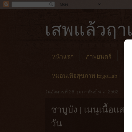
เสพแล้วฤาเ
หน้าแรก
ภาพยนตร์
คาเ
หมอนเพื่อสุขภาพ ErgoLab
วันอังคารที่ 26 กุมภาพันธ์ พ.ศ. 2562
ชาบูบัง | เมนูเนื้อแ
วัน