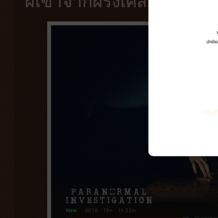
ผีเข้าจากฝรั่งเศส
หนังส