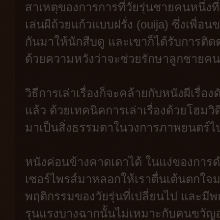
สาเหตุของการการที่วัยรุ่นชายคนหนึ่ง
เล่นผีถ้วยแก้วแบบฝรั่ง (ouija) ซึ่งเพื่อ
กันมาให้นักสืบดู และเขาก็ได้รับการติด
ด้วยความหวังว่าจะช่วยรักษาลูกชายคนเ
วิธีการเล่าเรื่องก็จะคล้ายกับหนังผีเรื
แล้ว ด้วยเทคนิคการเล่าเรื่องด้วยโฮมวิ
มาเป็นสิ่งธรรมดาในวงการภาพยนตร์ไ
หนังค่อนข้างคาดเดาได้ ในแง่ของการดำเ
เซอร์ไพรส์มาหลอกให้เราตื่นเต้นตกใจ
พฤติกรรมของวัยรุ่นที่เปลี่ยนไป และมีพ
รุนแรงบางฉากนั้นไม่เหมาะกับคนขวัญอ