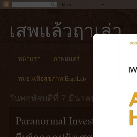
เสพแล้วฤาเล่า
หน้าแรก
ภาพยนตร์
คาเฟ่
โรงแร
หมอนเพื่อสุขภาพ ErgoLab
วันพฤหัสบดีที่ 7 มีนาคม พ.ศ. 256
Paranormal Investigation |